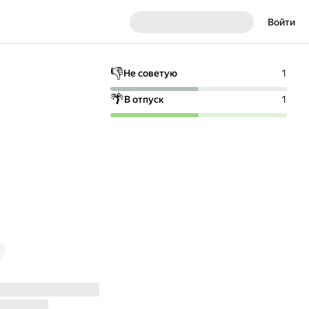
Войти
👎
Не советую
1
🌴
В отпуск
1