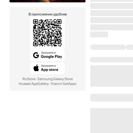
В приложении удобнее
RuStore
·
Samsung Galaxy Store
Huawei AppGallery
·
Xiaomi GetApps