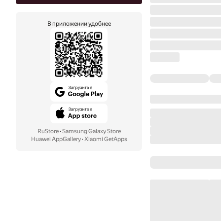
В приложении удобнее
RuStore
·
Samsung Galaxy Store
Huawei AppGallery
·
Xiaomi GetApps