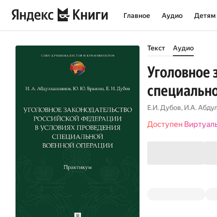
Главное
Аудио
Детям
Текст
Аудио
Уголовное 
специально
Е.И. Дубов
,
И.А. Абду
Доступен Виртуал