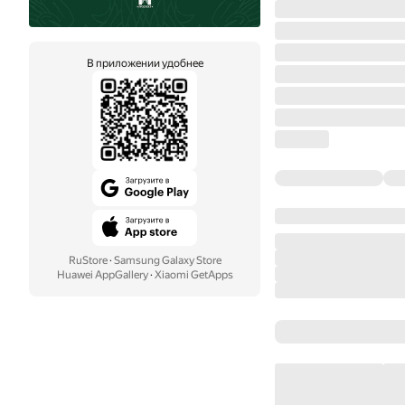
В приложении удобнее
RuStore
·
Samsung Galaxy Store
Huawei AppGallery
·
Xiaomi GetApps