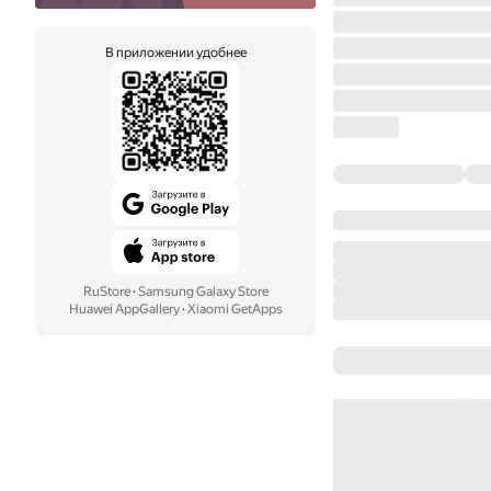
В приложении удобнее
RuStore
·
Samsung Galaxy Store
Huawei AppGallery
·
Xiaomi GetApps