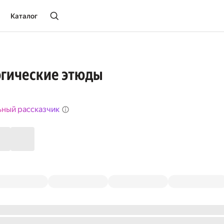
Каталог
огические этюды
ьный рассказчик