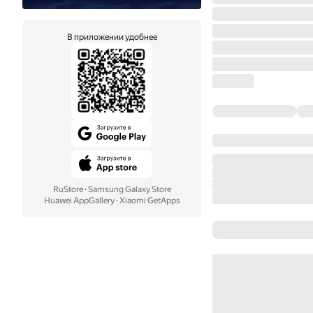
В приложении удобнее
RuStore
·
Samsung Galaxy Store
Huawei AppGallery
·
Xiaomi GetApps