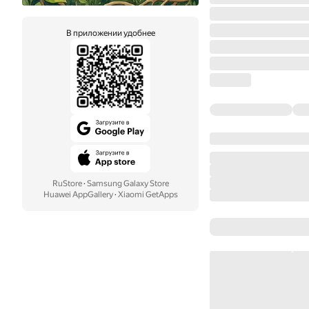
В приложении удобнее
RuStore
·
Samsung Galaxy Store
Huawei AppGallery
·
Xiaomi GetApps