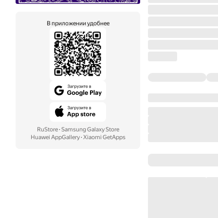
В приложении удобнее
RuStore
·
Samsung Galaxy Store
Huawei AppGallery
·
Xiaomi GetApps