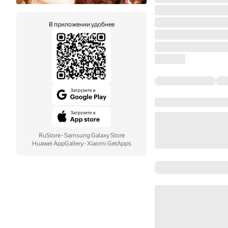
В приложении удобнее
RuStore
·
Samsung Galaxy Store
Huawei AppGallery
·
Xiaomi GetApps