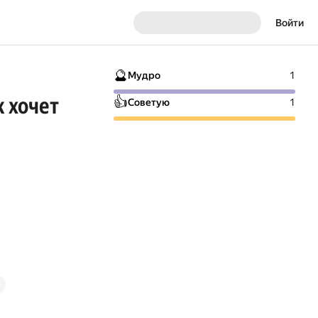
Войти
🔮
Мудро
1
к хочет
👍
Советую
1