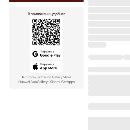
В приложении удобнее
RuStore
·
Samsung Galaxy Store
Huawei AppGallery
·
Xiaomi GetApps