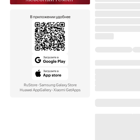
В приложении удобнее
RuStore
·
Samsung Galaxy Store
Huawei AppGallery
·
Xiaomi GetApps