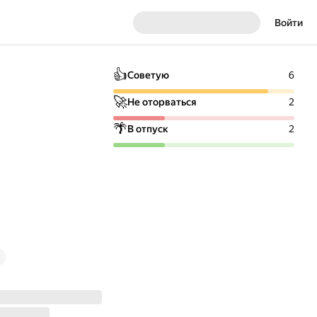
Войти
👍
Советую
6
🚀
Не оторваться
2
🌴
В отпуск
2