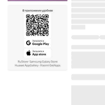
В приложении удобнее
RuStore
·
Samsung Galaxy Store
Huawei AppGallery
·
Xiaomi GetApps