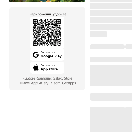
В приложении удобнее
RuStore
·
Samsung Galaxy Store
Huawei AppGallery
·
Xiaomi GetApps