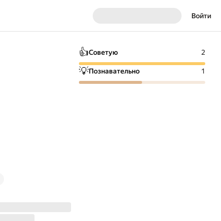
Войти
👍
Советую
2
💡
Познавательно
1