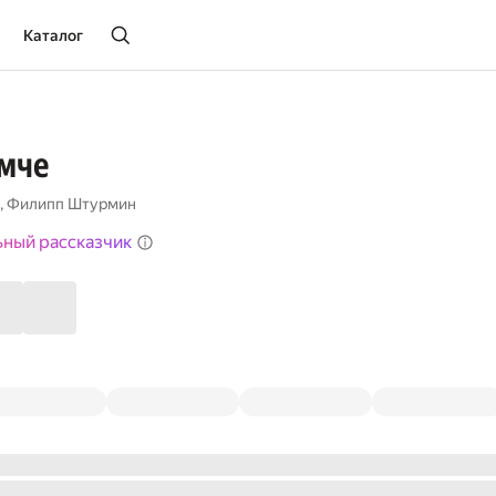
Каталог
омче
,
Филипп Штурмин
ьный рассказчик