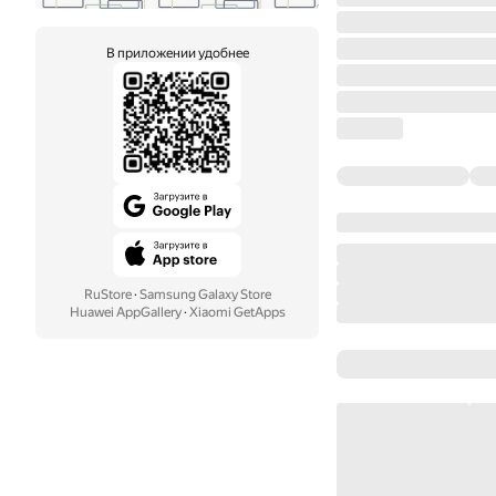
В приложении удобнее
RuStore
·
Samsung Galaxy Store
Huawei AppGallery
·
Xiaomi GetApps