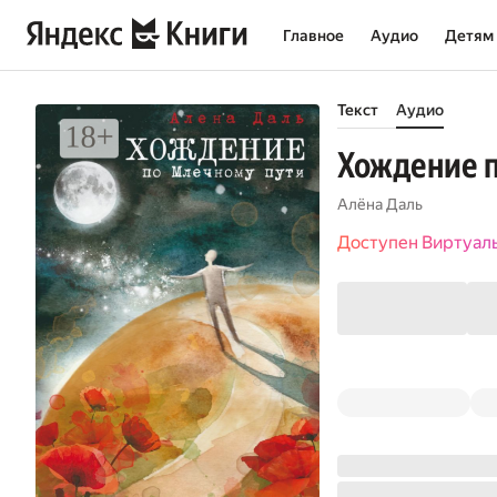
Главное
Аудио
Детям
Текст
Аудио
Хождение п
Алёна Даль
Доступен Виртуал