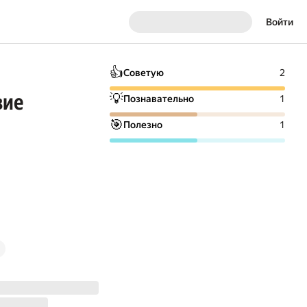
Войти
👍
Советую
2
вие
💡
Познавательно
1
🎯
Полезно
1