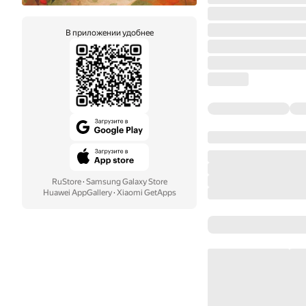
В приложении удобнее
RuStore
·
Samsung Galaxy Store
Huawei AppGallery
·
Xiaomi GetApps