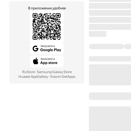
В приложении удобнее
RuStore
·
Samsung Galaxy Store
Huawei AppGallery
·
Xiaomi GetApps