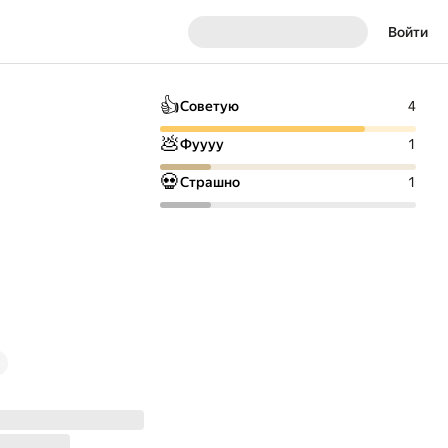
Войти
👍
Советую
4
💩
Фуууу
1
💀
Страшно
1