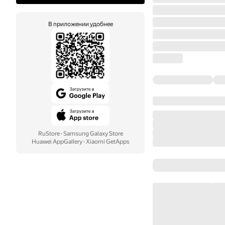
В приложении удобнее
RuStore
·
Samsung Galaxy Store
Huawei AppGallery
·
Xiaomi GetApps