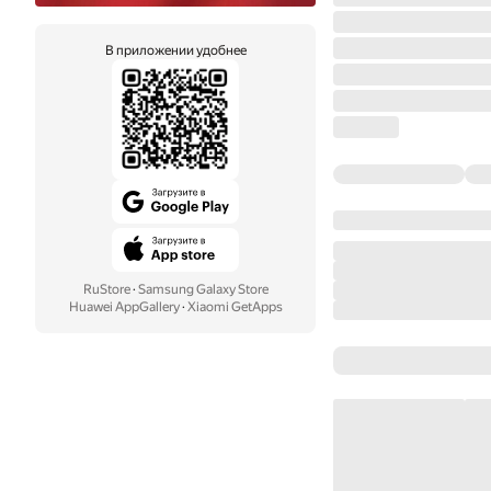
В приложении удобнее
RuStore
·
Samsung Galaxy Store
Huawei AppGallery
·
Xiaomi GetApps