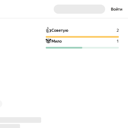
Войти
👍
Советую
2
🐼
Мило
1