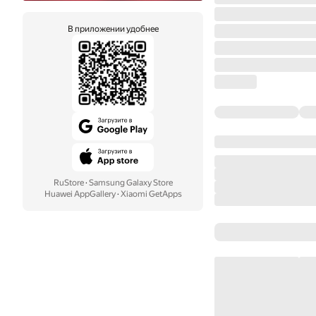
В приложении удобнее
RuStore
·
Samsung Galaxy Store
Huawei AppGallery
·
Xiaomi GetApps