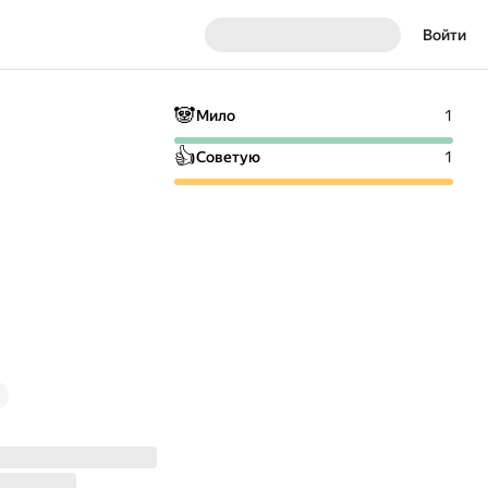
Войти
🐼
Мило
1
👍
Советую
1