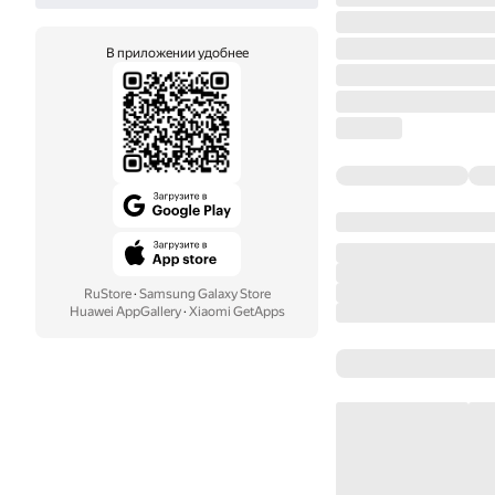
В приложении удобнее
RuStore
·
Samsung Galaxy Store
Huawei AppGallery
·
Xiaomi GetApps