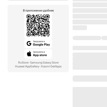
В приложении удобнее
RuStore
·
Samsung Galaxy Store
Huawei AppGallery
·
Xiaomi GetApps