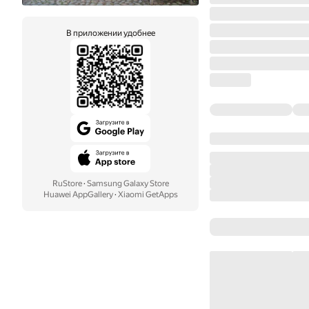
В приложении удобнее
RuStore
·
Samsung Galaxy Store
Huawei AppGallery
·
Xiaomi GetApps