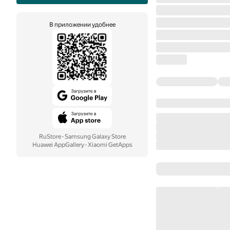
В приложении удобнее
RuStore
·
Samsung Galaxy Store
Huawei AppGallery
·
Xiaomi GetApps