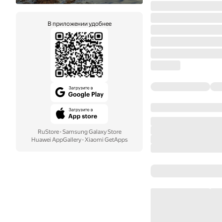
В приложении удобнее
RuStore
·
Samsung Galaxy Store
Huawei AppGallery
·
Xiaomi GetApps