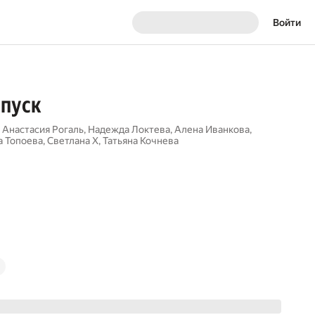
Войти
ыпуск
,
Анастасия Рогаль
,
Надежда Локтева
,
Алена Иванкова
,
а Топоева
,
Светлана Х
,
Татьяна Кочнева