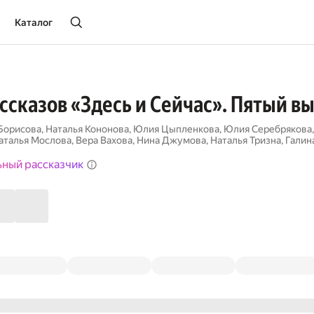
Каталог
ссказов «Здесь и Сейчас». Пятый в
Борисова
,
Наталья Кононова
,
Юлия Цыпленкова
,
Юлия Серебрякова
аталья Мослова
,
Вера Вахова
,
Нина Джумова
,
Наталья Тризна
,
Галин
ьный рассказчик