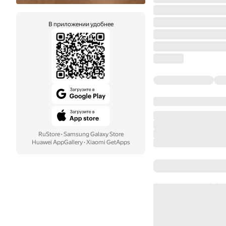
В приложении удобнее
RuStore
·
Samsung Galaxy Store
Huawei AppGallery
·
Xiaomi GetApps