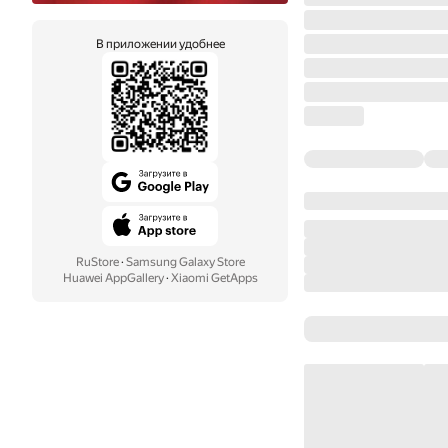
В приложении удобнее
RuStore
·
Samsung Galaxy Store
Huawei AppGallery
·
Xiaomi GetApps