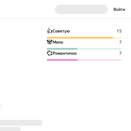
Войти
👍
Советую
15
🐼
Мило
7
💞
Романтично
7