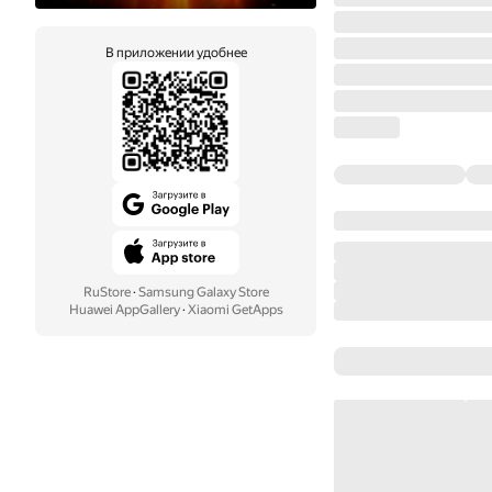
В приложении удобнее
RuStore
·
Samsung Galaxy Store
Huawei AppGallery
·
Xiaomi GetApps