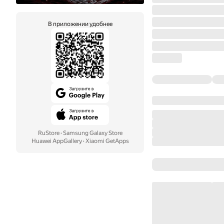
В приложении удобнее
RuStore
·
Samsung Galaxy Store
Huawei AppGallery
·
Xiaomi GetApps