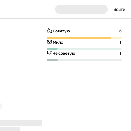
Войти
👍
Советую
6
🐼
Мило
1
👎
Не советую
1