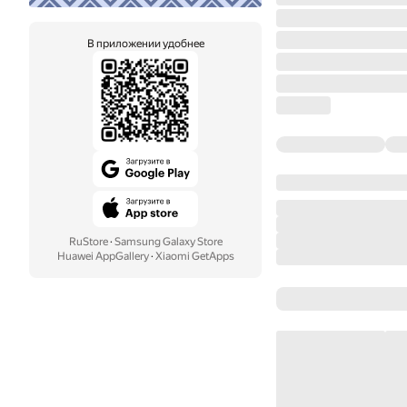
В приложении удобнее
RuStore
·
Samsung Galaxy Store
Huawei AppGallery
·
Xiaomi GetApps