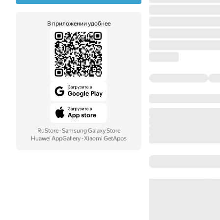
В приложении удобнее
RuStore
·
Samsung Galaxy Store
Huawei AppGallery
·
Xiaomi GetApps