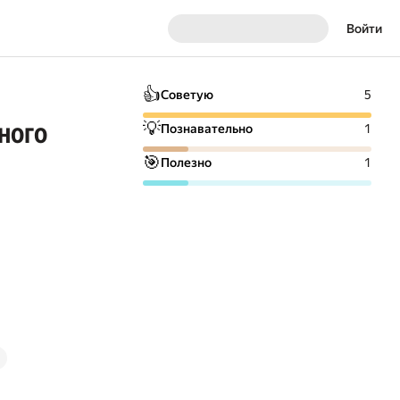
Войти
👍
Советую
5
ного
💡
Познавательно
1
🎯
Полезно
1