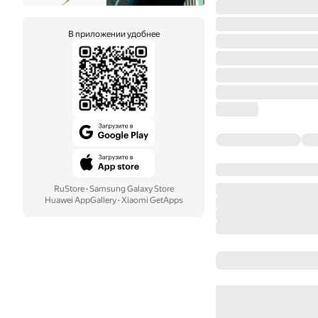
В приложении удобнее
RuStore
·
Samsung Galaxy Store
Huawei AppGallery
·
Xiaomi GetApps