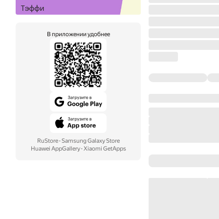
В приложении удобнее
RuStore
·
Samsung Galaxy Store
Huawei AppGallery
·
Xiaomi GetApps