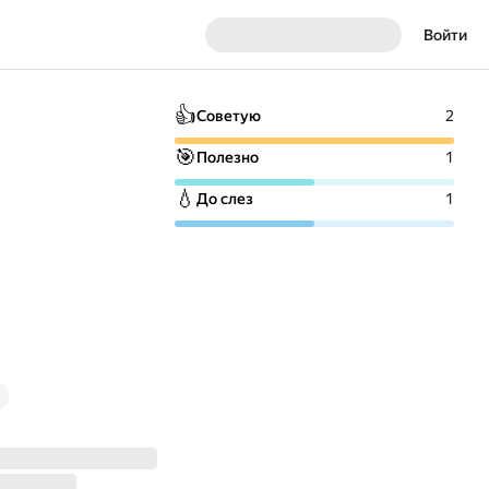
Войти
👍
Советую
2
🎯
Полезно
1
💧
До слез
1