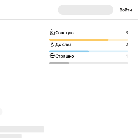
Войти
👍
Советую
3
💧
До слез
2
💀
Страшно
1