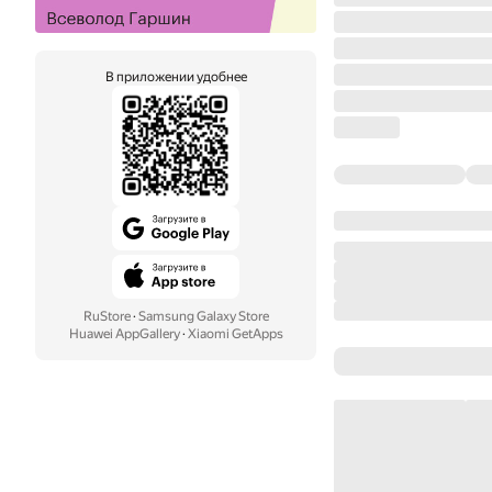
В приложении удобнее
RuStore
·
Samsung Galaxy Store
Huawei AppGallery
·
Xiaomi GetApps