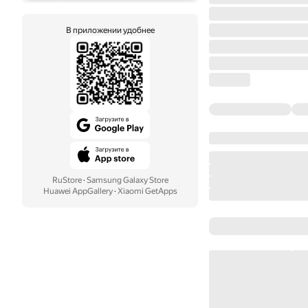
В приложении удобнее
RuStore
·
Samsung Galaxy Store
Huawei AppGallery
·
Xiaomi GetApps