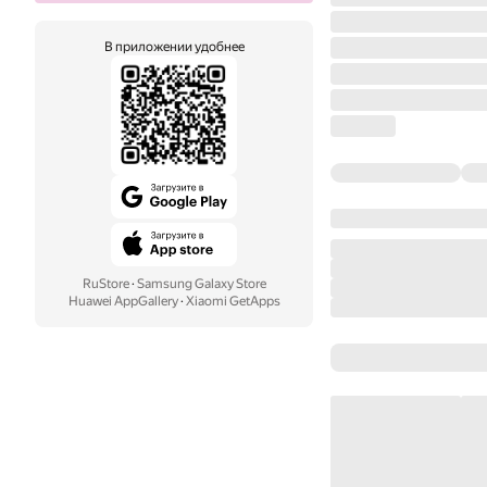
В приложении удобнее
RuStore
·
Samsung Galaxy Store
Huawei AppGallery
·
Xiaomi GetApps