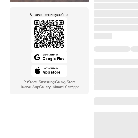
В приложении удобнее
RuStore
·
Samsung Galaxy Store
Huawei AppGallery
·
Xiaomi GetApps