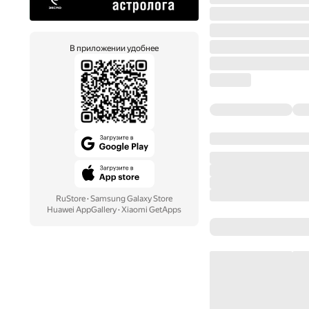
В приложении удобнее
RuStore
·
Samsung Galaxy Store
Huawei AppGallery
·
Xiaomi GetApps