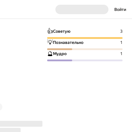
Войти
👍
Советую
3
💡
Познавательно
1
🔮
Мудро
1