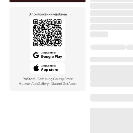
В приложении удобнее
RuStore
·
Samsung Galaxy Store
Huawei AppGallery
·
Xiaomi GetApps