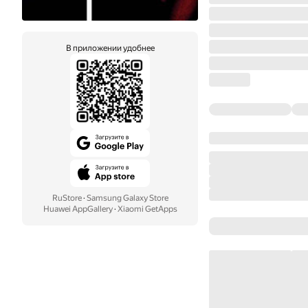
В приложении удобнее
RuStore
·
Samsung Galaxy Store
Huawei AppGallery
·
Xiaomi GetApps