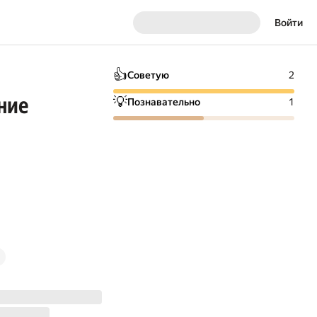
Войти
👍
Советую
2
ние
💡
Познавательно
1