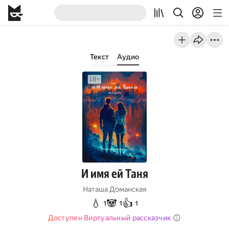
Текст
Аудио
И имя ей Таня
Наташа Доманская
💧
🐼
👍
1
1
1
Доступен Виртуальный рассказчик