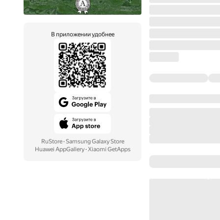
В приложении удобнее
RuStore
·
Samsung Galaxy Store
Huawei AppGallery
·
Xiaomi GetApps