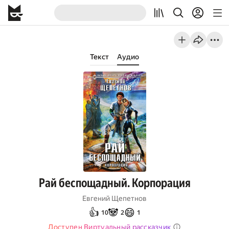
Текст
Аудио
Рай беспощадный. Корпорация
Евгений Щепетнов
👍
🐼
😄
10
2
1
Доступен Виртуальный рассказчик