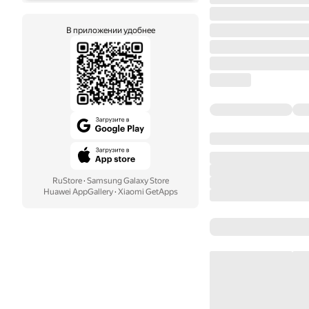
В приложении удобнее
RuStore
·
Samsung Galaxy Store
Huawei AppGallery
·
Xiaomi GetApps