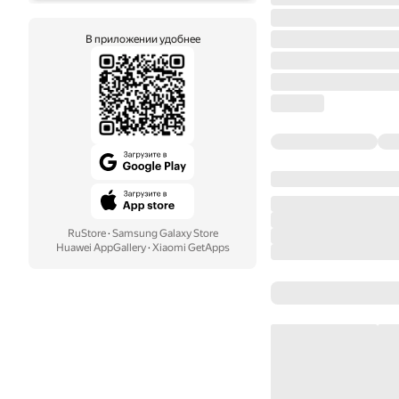
В приложении удобнее
RuStore
·
Samsung Galaxy Store
Huawei AppGallery
·
Xiaomi GetApps