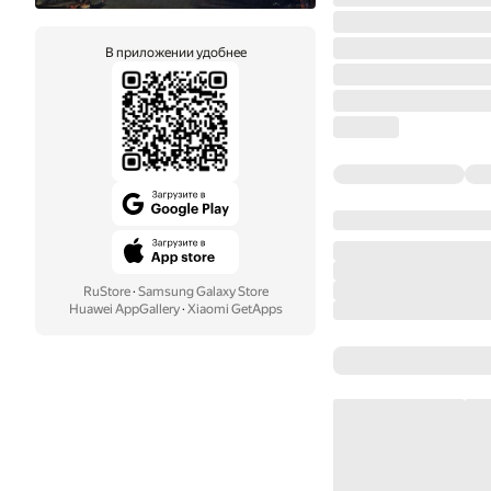
В приложении удобнее
RuStore
·
Samsung Galaxy Store
Huawei AppGallery
·
Xiaomi GetApps