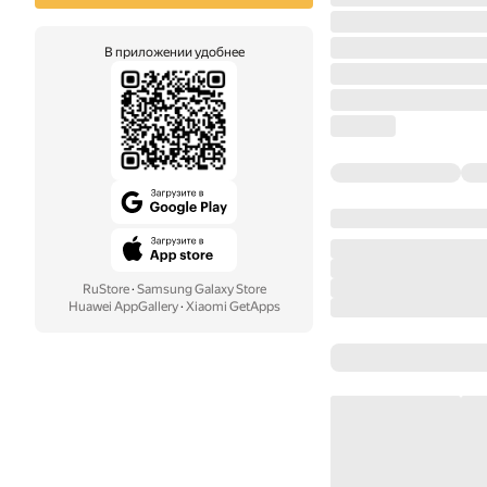
В приложении удобнее
RuStore
·
Samsung Galaxy Store
Huawei AppGallery
·
Xiaomi GetApps