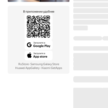
В приложении удобнее
RuStore
·
Samsung Galaxy Store
Huawei AppGallery
·
Xiaomi GetApps