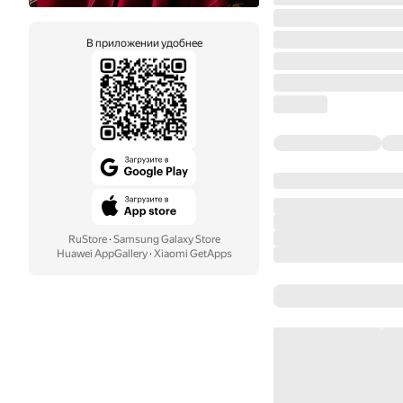
В приложении удобнее
RuStore
·
Samsung Galaxy Store
Huawei AppGallery
·
Xiaomi GetApps