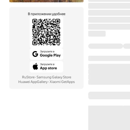
В приложении удобнее
RuStore
·
Samsung Galaxy Store
Huawei AppGallery
·
Xiaomi GetApps