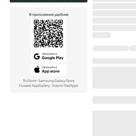
В приложении удобнее
RuStore
·
Samsung Galaxy Store
Huawei AppGallery
·
Xiaomi GetApps